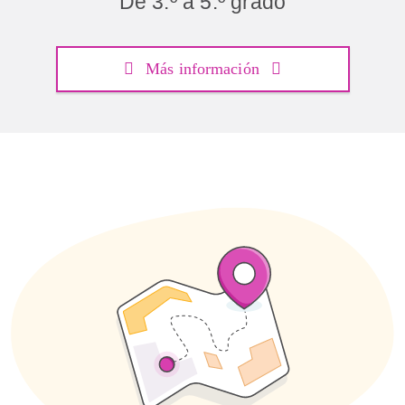
De 3.º a 5.º grado
Más información